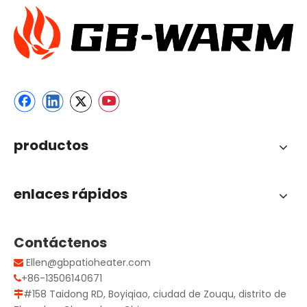
productos
enlaces rápidos
Contáctenos
Ellen@gbpatioheater.com

+86-13506140671

#158 Taidong RD, Boyiqiao, ciudad de Zouqu, distrito de
