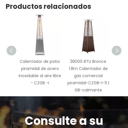
Productos relacionados
.8m
Calentador de patio
38000 BTU Bronce
Calen
pane
piramidal de acero
1.8m Calentador de
de py
ador-
inoxidable al aire libre
gas comercial
 GB-
- CZGB -I
piramidal-CZGB-I-11 |
e
GB-calmante
Consulte a su