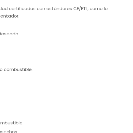
dad certificados con estándares CE/ETL, como lo
lentador.
 deseado.
jo combustible.
ombustible.
esechos.