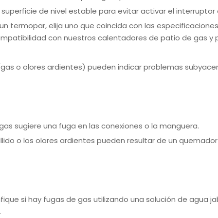
perficie de nivel estable para evitar activar el interruptor
 un termopar, elija uno que coincida con las especificacio
ompatibilidad con nuestros calentadores de patio de gas y 
res (gas o olores ardientes) pueden indicar problemas subyac
 gas sugiere una fuga en las conexiones o la manguera.
allido o los olores ardientes pueden resultar de un quemado
ique si hay fugas de gas utilizando una solución de agua ja
.