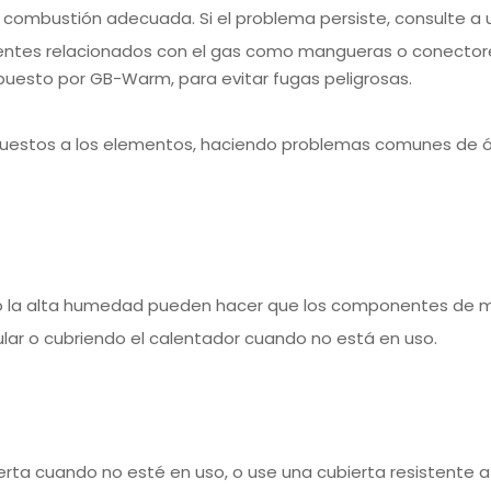
 combustión adecuada. Si el problema persiste, consulte a u
tes relacionados con el gas como mangueras o conectores,
spuesto por GB-Warm, para evitar fugas peligrosas.
uestos a los elementos, haciendo problemas comunes de ó
eve o la alta humedad pueden hacer que los componentes de m
ular o cubriendo el calentador cuando no está en uso.
rta cuando no esté en uso, o use una cubierta resistente a 