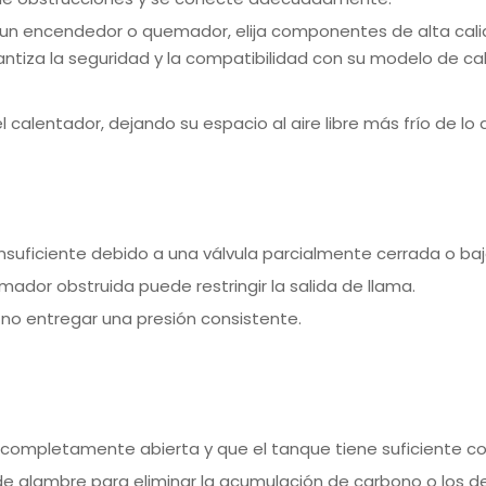
 un encendedor o quemador, elija componentes de alta cali
antiza la seguridad y la compatibilidad con su modelo de ca
el calentador, dejando su espacio al aire libre más frío de lo
 insuficiente debido a una válvula parcialmente cerrada o ba
ador obstruida puede restringir la salida de llama.
 no entregar una presión consistente.
é completamente abierta y que el tanque tiene suficiente c
 de alambre para eliminar la acumulación de carbono o los d