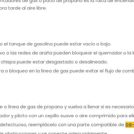
tadores de gas o patio de propano es la falta de encendid
a tarde al aire libre.
o el tanque de gasolina puede estar vacío o bajo.
lvo o las redes de araña pueden bloquear el quemador o la lu
 chispa puede estar desgastado o desalineado.
a o bloqueo en la línea de gas puede evitar el flujo de comb
e o línea de gas de propano y vuelva a llenar si es necesario
dor y piloto con un cepillo suave o aire comprimido para el
s defectuoso, reemplácelo con una parte compatible de
GB
e de obstrucciones y se conecte adecuadamente.