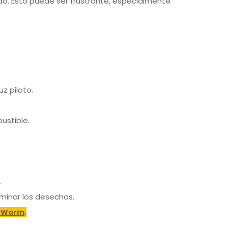
o. Esto puede ser frustrante, especialmente
z piloto.
ustible.
.
iminar los desechos.
.
-Warm