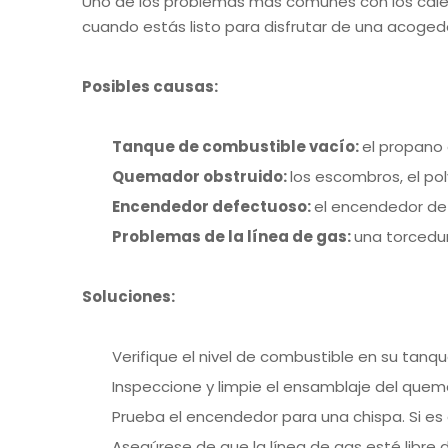
Uno de los problemas más comunes con los calen
cuando estás listo para disfrutar de una acogedor
Posibles causas:
Tanque de combustible vacío:
el propano 
Quemador obstruido:
los escombros, el po
Encendedor defectuoso:
el encendedor de
Problemas de la línea de gas:
una torcedur
Soluciones:
Verifique el nivel de combustible en su tanqu
Inspeccione y limpie el ensamblaje del quema
Prueba el encendedor para una chispa. Si e
Asegúrese de que la línea de gas esté libr