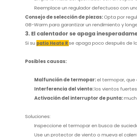
Reemplace un regulador defectuoso con una 
Consejo de selección de piezas:
Opta por regu
GB-Warm para garantizar un rendimiento y long
3. El calentador se apaga inesperadam
Si su
se apaga poco después de la e
patio Heate
R
Posibles causas:
Malfunción de termopar:
el termopar, que 
Interferencia del viento:
los vientos fuertes
Activación del interruptor de punta:
mucho
Soluciones:
Inspeccione el termopar en busca de sucied
Use un protector de viento o mueva el calent