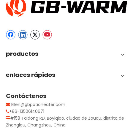
productos
enlaces rápidos
Contáctenos
Ellen@gbpatioheater.com

+86-13506140671

#158 Taidong RD, Boyiqiao, ciudad de Zouqu, distrito de

Zhonglou, Changzhou, China